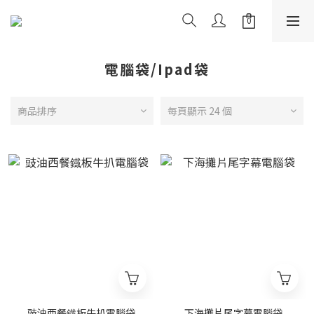
電腦袋/Ipad袋
商品排序
每頁顯示 24 個
豉油西餐鐡板牛扒電腦袋
下海攤片尾字幕電腦袋