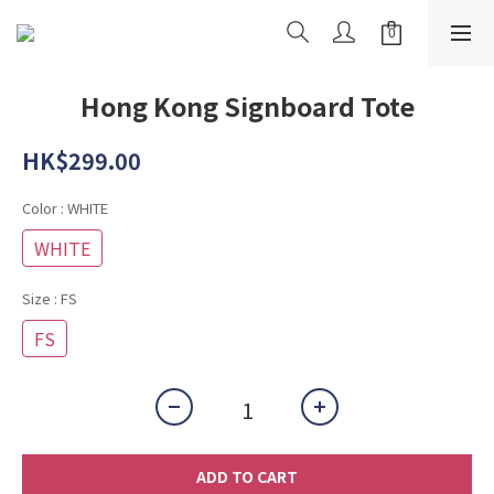
Hong Kong Signboard Tote
HK$299.00
Color
: WHITE
WHITE
Size
: FS
FS
ADD TO CART