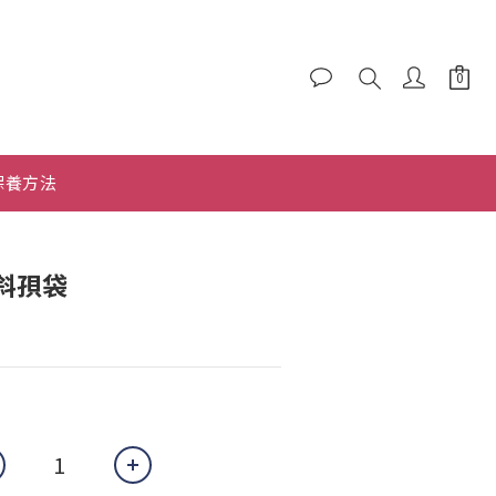
保養方法
斜孭袋